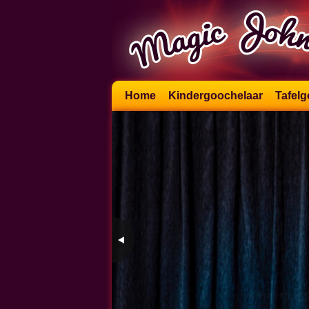
Skip
Home
Kindergoochelaar
Tafelg
to
content