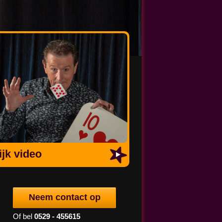
jk video
Neem contact op
Of bel
0529 - 455615