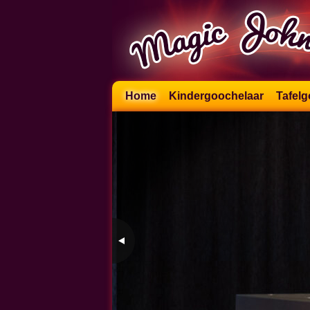
Skip
Home
Kindergoochelaar
Tafelg
to
content