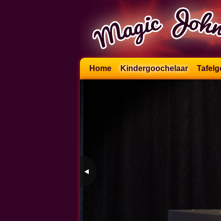
Skip
Home
Kindergoochelaar
Tafelg
to
content