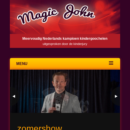
Meervoudig Nederlands kampioen kindergoochelen
uitgesproken door de kinderjury
MENU
Skip
to
content
zomershow