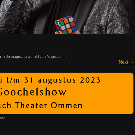
 in de magische wereld van Magic John!
Next
→
sed.