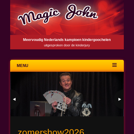
Meervoudig Nederlands kampioen kindergoochelen
uitgesproken door de kinderjury
MENU
Skip
to
content
zomershow2026