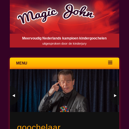
Meervoudig Nederlands kampioen kindergoochelen
uitgesproken door de kinderjury
MENU
Skip
to
content
goochelaar