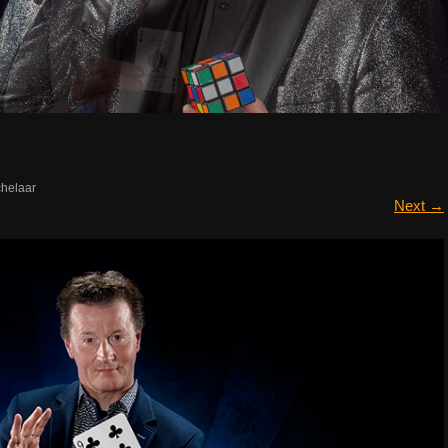
chelaar
Next
→