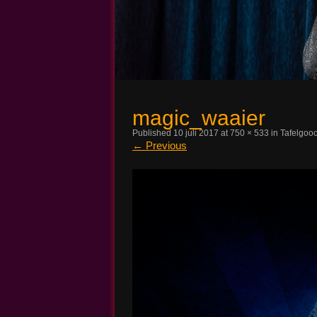
Magic John
magic_waaier
Published
10 juli 2017
at
750 × 533
in
Tafelgoo
←
Previous