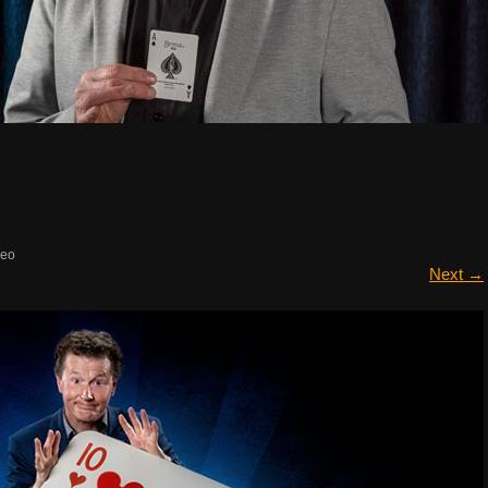
deo
Next
→